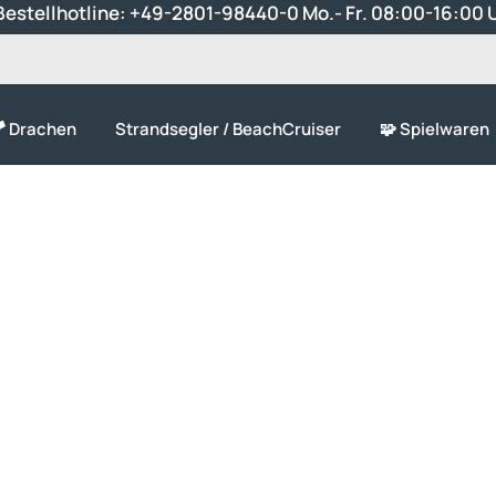
estellhotline:
+49-2801-98440-0
Mo.- Fr. 08:00-16:00 
 Drachen
Strandsegler / BeachCruiser
🧩 Spielwaren