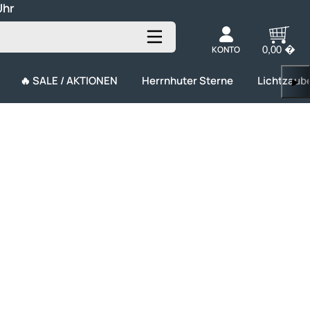
Uhr
KONTO
0,00 �
🔥 SALE / AKTIONEN
Herrnhuter Sterne
Lichtzaub
▶