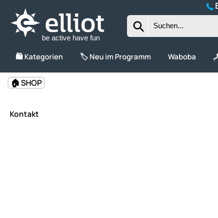
B
be active have fun
🛍️ Kategorien
🏷️ Neu im Programm
Waboba

🏠 SHOP
Kontakt