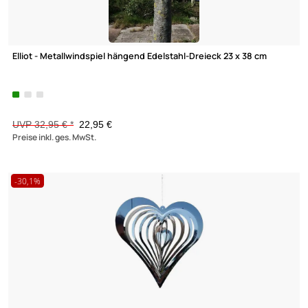
Wir versenden mit
Elliot - Metallwindspiel hängend Edelstahl-Kreis klein 12 cm
Unsere Leistungen
UVP 10,95 € *
7,95 €
Preise inkl. ges. MwSt.
-27,4%