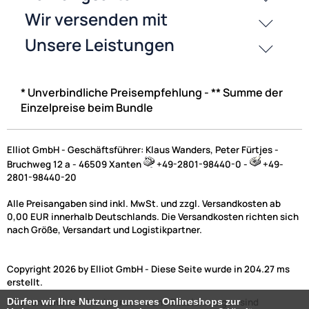
UVP 26,95 € *
18,50 €
Preise inkl. ges. MwSt.
-30,4%
* Unverbindliche Preisempfehlung - ** Summe der
Einzelpreise beim Bundle
Elliot GmbH - Geschäftsführer: Klaus Wanders, Peter Fürtjes -
Bruchweg 12 a - 46509 Xanten
+49-2801-98440-0 -
+49-
2801-98440-20
Alle Preisangaben sind inkl. MwSt. und zzgl. Versandkosten ab
0,00 EUR innerhalb Deutschlands. Die Versandkosten richten sich
Elliot - Metallwindspiel hängend Edelstahl-Kreis groß 35 cm
nach Größe, Versandart und Logistikpartner.
Copyright 2026 by Elliot GmbH - Diese Seite wurde in 204.27 ms
erstellt.
UVP 55,95 € *
38,95 €
Alle verwendeten Markennamen und Bezeichnungen sind
Dürfen wir Ihre Nutzung unseres Onlineshops zur