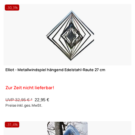
UVP 14,95 € *
10,50 €
Preise inkl. ges. MwSt.
-60%
SABO Design SABO Design - Verrücktes Huhn / Colourful Chick