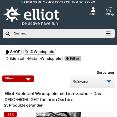
Bestellhotline:
+49-2801-98440-0
K
be active have fun
🏠 SHOP
📁 🎏 Windspiele
📁 Edelstahl-Metall-Windspiele
⚙️ Filter
Sort
ALPAKA
BALLOONE
Filtern
BAUERNHOF - STREICHELZOO
BIENEN
Elliot Edelstahl Windspiele mit Lichtzauber - Das
BLUMEN
DRACHEN
DEKO-HIGHLIGHT für Ihren Garten.
25 Produkte gefunden