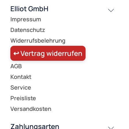
UVP 32,95 € *
22,95 €
Preise inkl. ges. MwSt.
-31,4%
Elliot - Metallwindspiel hängend Edelstahl-Elipse 16 x 27 cm (lä
hängend)