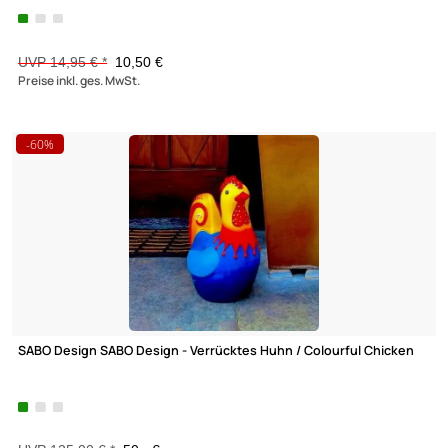
UVP 32,95 € *
22,95 €
Preise inkl. ges. MwSt.
-30,1%
Elliot - Metallwindspiel hängend Edelstahl-Herz 20 x 20 cm