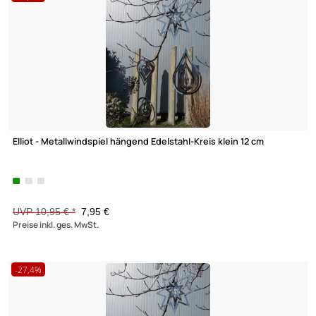
Elliot Lichtzauber - Metallwindspiel hängend Edelstahl-Dreieck 
Lichtzauber groß 23 x 38 cm rot
35,95 €
Preise inkl. ges. MwSt.
-30,1%