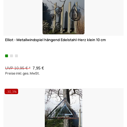
Elliot - Metallwindspiel hängend Edelstahl-Elipse 16 x 27 cm (qu
hängend)
UVP 19,95 € *
13,95 €
Elliot GmbH
Preise inkl. ges. MwSt.
Impressum
Datenschutz
-27,4%
Widerrufsbelehrung
↩ Vertrag widerrufen
AGB
Kontakt
Service
Preisliste
Versandkosten
Zahlungsarten