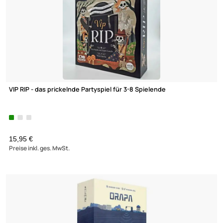
JEKYLL & HYDE vs SCOTLAND YARD - Stichspiel für 2 Spieler
19,95 €
Preise inkl. ges. MwSt.
Elliot GmbH
Impressum
Datenschutz
Widerrufsbelehrung
↩ Vertrag widerrufen