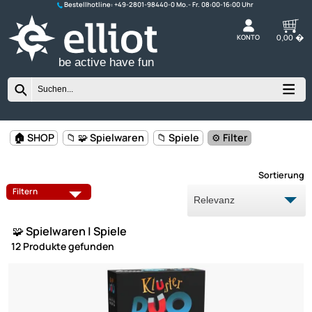
Bestellhotline:
+49-2801-98440-0
K
be active have fun
🏠 SHOP
📁 🧩 Spielwaren
📁 Spiele
⚙️ Filter
Sort
FAHRRAD - GADGETS
FIDGET TOYS
Filtern
GEDULDSSPIELE
SPIELE
🧩 Spielwaren | Spiele
YO-YOS
12 Produkte gefunden
Z-PULL BACKS - AUFZIEHAUTOS
Z-WIND UPS - AUFZIEHFIGUR