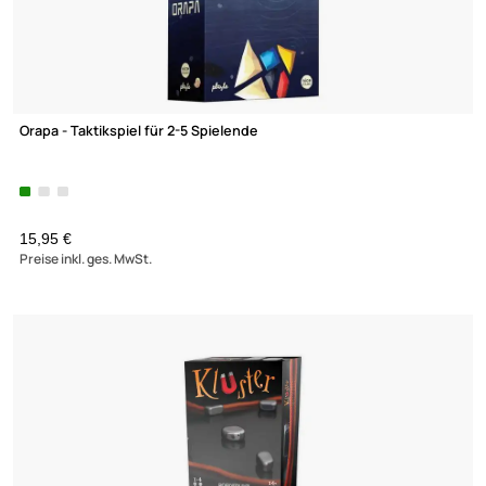
AGB
Kontakt
Service
Preisliste
VIP RIP - das prickelnde Partyspiel für 3-8 Spielende
Versandkosten
Zahlungsarten
Wir versenden mit
Unsere Leistungen
15,95 €
Preise inkl. ges. MwSt.