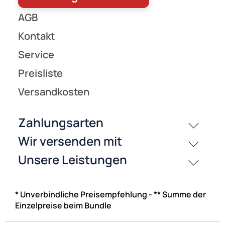
JEKYLL vs. HYDE - Stichspiel für 2 Spieler
19,95 €
Preise inkl. ges. MwSt.
NAC
🧩 Spielwaren | Spiele
* Unverbindliche Preisempfehlung - ** Summe der
Einzelpreise beim Bundle