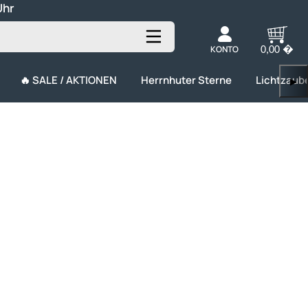
Uhr
KONTO
0,00 �
🔥 SALE / AKTIONEN
Herrnhuter Sterne
Lichtzaub
▶