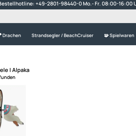
estellhotline:
+49-2801-98440-0
Mo.- Fr. 08:00-16:00 
 Drachen
Strandsegler / BeachCruiser
🧩 Spielwaren
ele | Alpaka
efunden