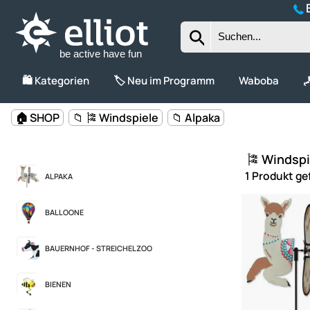
B
be active have fun
🛍️ Kategorien
🏷️ Neu im Programm
Waboba

🏠 SHOP
📁 🎏 Windspiele
📁 Alpaka
🎏 Windspi
1 Produkt g
ALPAKA
BALLOONE
BAUERNHOF - STREICHELZOO
BIENEN