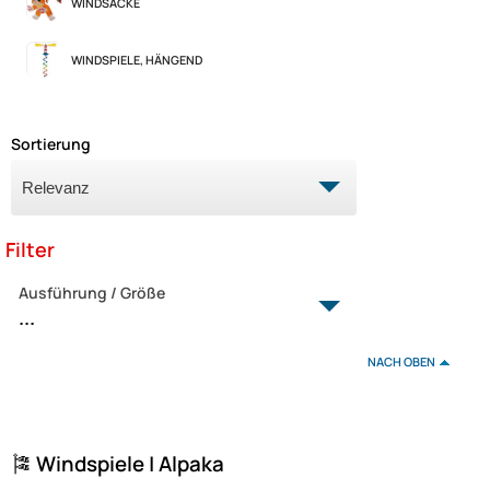
WINDSÄCKE
WINDSPIELE, HÄNGEND
Sortierung
Filter
Ausführung / Größe
...
39 cm x 29 cm
NACH OBEN
Ø 32 cm
🎏 Windspiele | Alpaka