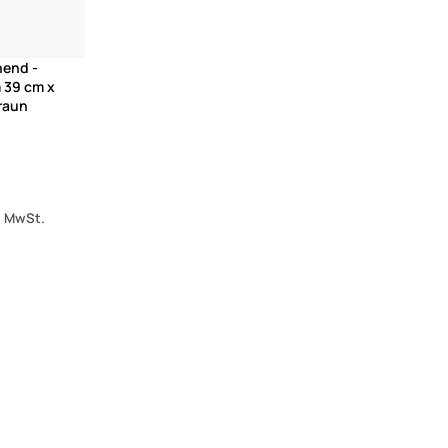
hend -
 39 cm x
raun
s. MwSt.