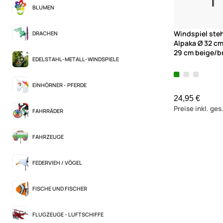
BLUMEN
Windspiel ste
DRACHEN
Alpaka Ø 32 cm
29 cm beige/b
EDELSTAHL-METALL-WINDSPIELE
EINHÖRNER - PFERDE
24,95 €
Preise inkl. ge
FAHRRÄDER
FAHRZEUGE
FEDERVIEH / VÖGEL
FISCHE UND FISCHER
FLUGZEUGE - LUFTSCHIFFE