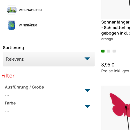
WEIHNACHTEN
Sonnenfänger 
WINDRÄDER
- Schmetterlin
gebogen inkl.
orange
Sortierung
8,95 €
Preise inkl. ge
Filter
Ausführung / Größe
...
Farbe
10 cm
...
16 cm
20 cm
blau
30 cm
gelb