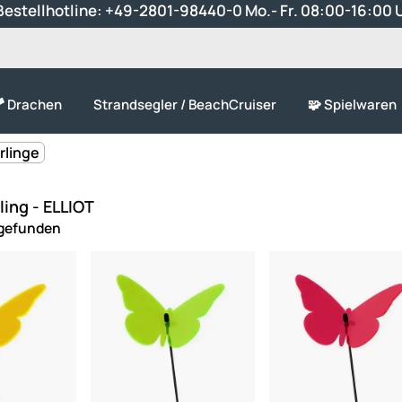
estellhotline:
+49-2801-98440-0
Mo.- Fr. 08:00-16:00 
 Drachen
Strandsegler / BeachCruiser
🧩 Spielwaren
rlinge
ing - ELLIOT
 gefunden