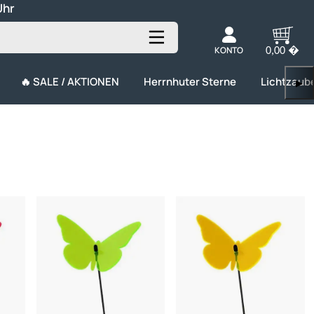
Uhr
KONTO
0,00 �
🔥 SALE / AKTIONEN
Herrnhuter Sterne
Lichtzaub
▶