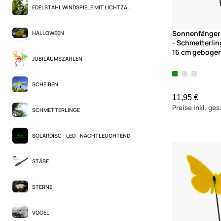
EDELSTAHL WINDSPIELE MIT LICHTZAUBER
Sonnenfänger 
HALLOWEEN
- Schmetterlin
16 cm geboge
JUBILÄUMSZAHLEN
SCHEIBEN
11,95 €
Preise inkl. ge
SCHMETTERLINGE
SOLARDISC - LED - NACHTLEUCHTEND
STÄBE
STERNE
VÖGEL