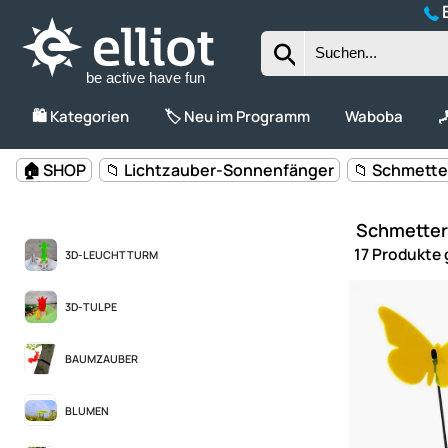
B
be active have fun
🛍️ Kategorien
🏷️ Neu im Programm
Waboba

🏠 SHOP
📁 Lichtzauber-Sonnenfänger
📁 Schmette
Schmetterl
17 Produkte
3D-LEUCHTTURM
3D-TULPE
BAUMZAUBER
BLUMEN