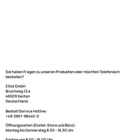
Elliot GmbH
Sie haben Fragen zu unseren Produkten oder möchten Telefonisch
bestellen?
Impressum
Datenschutz
Elliot GmbH
Bruchweg 12 a
Widerrufsbelehrung
46509 Xanten
↩ Vertrag widerrufen
Deutschland
AGB
Bestell/Serivce Hotline: