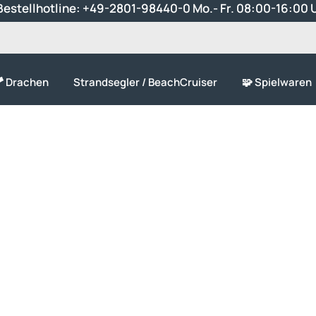
estellhotline:
+49-2801-98440-0
Mo.- Fr. 08:00-16:00 
 Drachen
Strandsegler / BeachCruiser
🧩 Spielwaren