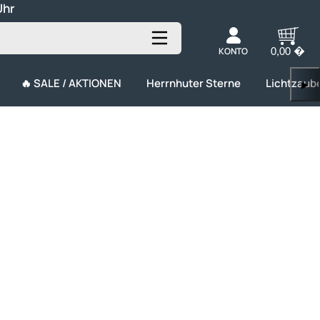
Uhr
KONTO
0,00 �
🔥 SALE / AKTIONEN
Herrnhuter Sterne
Lichtzaub
▶