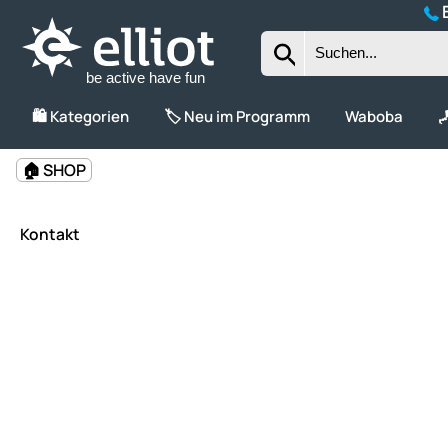
B
be active have fun
🛍️ Kategorien
🏷️ Neu im Programm
Waboba

🏠 SHOP
Kontakt