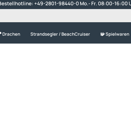
estellhotline:
+49-2801-98440-0
Mo.- Fr. 08:00-16:00 
 Drachen
Strandsegler / BeachCruiser
🧩 Spielwaren