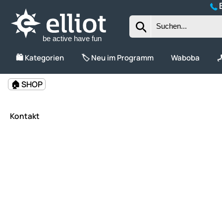
B
be active have fun
🛍️ Kategorien
🏷️ Neu im Programm
Waboba

🏠 SHOP
Kontakt