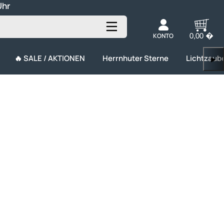
Uhr
KONTO
0,00 �
🔥 SALE / AKTIONEN
Herrnhuter Sterne
Lichtzaub
▶