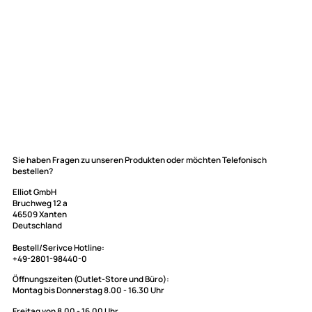
Elliot GmbH
Sie haben Fragen zu unseren Produkten oder möchten Telefonisch
bestellen?
Impressum
Datenschutz
Elliot GmbH
Bruchweg 12 a
Widerrufsbelehrung
46509 Xanten
↩ Vertrag widerrufen
Deutschland
AGB
Bestell/Serivce Hotline: