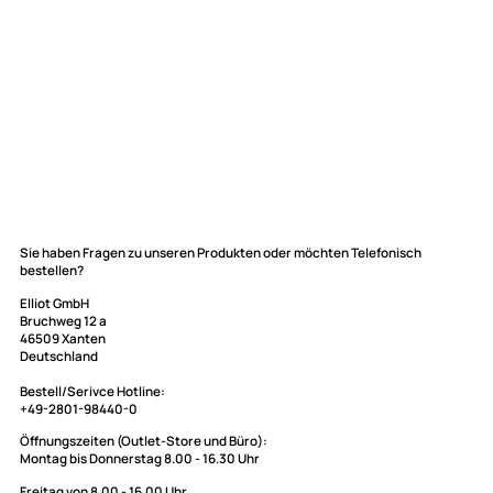
Elliot GmbH
Sie haben Fragen zu unseren Produkten oder möchten Telefonisch
bestellen?
Impressum
Datenschutz
Elliot GmbH
Bruchweg 12 a
Widerrufsbelehrung
46509 Xanten
↩ Vertrag widerrufen
Deutschland
AGB
Bestell/Serivce Hotline: