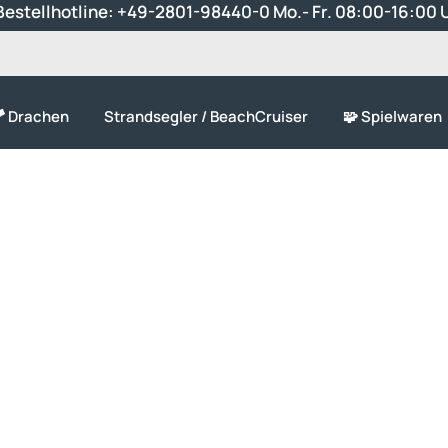
estellhotline:
+49-2801-98440-0
Mo.- Fr. 08:00-16:00 
 Drachen
Strandsegler / BeachCruiser
🧩 Spielwaren