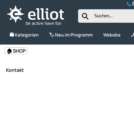
B
be active have fun
🛍️ Kategorien
🏷️ Neu im Programm
Waboba

🏠 SHOP
Kontakt