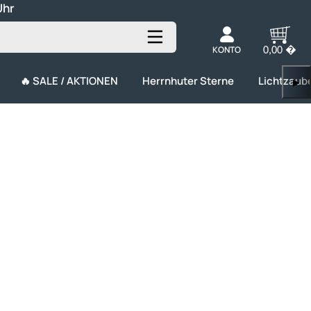
Uhr
KONTO
0,00 �
🔥 SALE / AKTIONEN
Herrnhuter Sterne
Lichtzaub
▶