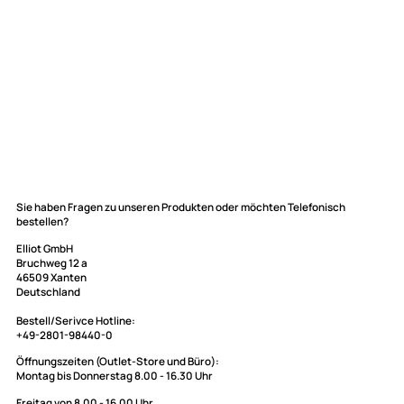
Elliot GmbH
Sie haben Fragen zu unseren Produkten oder möchten Telefonisch
bestellen?
Impressum
Datenschutz
Elliot GmbH
Bruchweg 12 a
Widerrufsbelehrung
46509 Xanten
↩ Vertrag widerrufen
Deutschland
AGB
Bestell/Serivce Hotline: