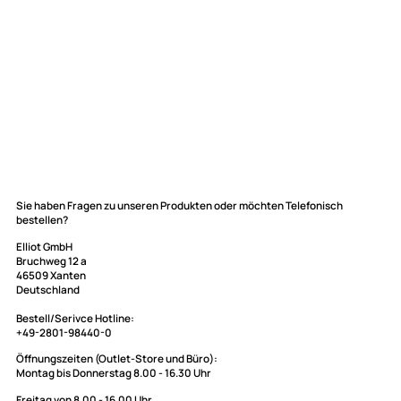
Elliot GmbH
Sie haben Fragen zu unseren Produkten oder möchten Telefonisch
bestellen?
Impressum
Datenschutz
Elliot GmbH
Bruchweg 12 a
Widerrufsbelehrung
46509 Xanten
↩ Vertrag widerrufen
Deutschland
AGB
Bestell/Serivce Hotline: