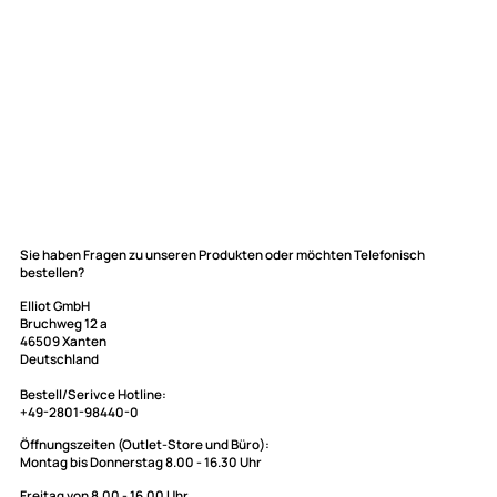
Elliot GmbH
Sie haben Fragen zu unseren Produkten oder möchten Telefonisch
bestellen?
Impressum
Datenschutz
Elliot GmbH
Bruchweg 12 a
Widerrufsbelehrung
46509 Xanten
↩ Vertrag widerrufen
Deutschland
AGB
Bestell/Serivce Hotline: