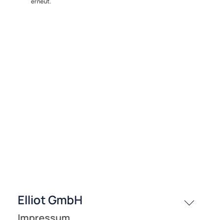
Fehler und wiederholen.
Klicken Sie auf den Zurück-Button Ihres Browsers und suchen 
erneut.
Elliot GmbH
Impressum
Datenschutz
Widerrufsbelehrung
↩ Vertrag widerrufen
AGB
Kontakt
Service
Preisliste
Versandkosten
Zahlungsarten
Wir versenden mit
Unsere Leistungen