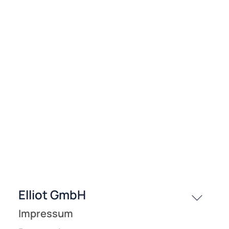
Klicken Sie auf den Zurück-Button Ihres Browsers und suchen 
erneut.
Elliot GmbH
Impressum
Datenschutz
Widerrufsbelehrung
↩ Vertrag widerrufen
AGB
Kontakt
Service
Preisliste
Versandkosten
Zahlungsarten
Wir versenden mit
Unsere Leistungen