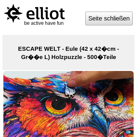
Seite schließen
be active have fun
ESCAPE WELT - Eule (42 x 42�cm -
Gr��e L) Holzpuzzle - 500�Teile