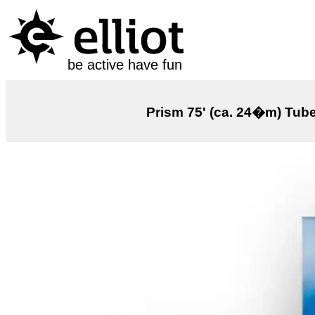
be active have fun
Prism 75' (ca. 24�m) Tub