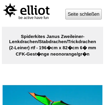
Seite schließen
be active have fun
Spiderkites Janus Zweileiner-
Lenkdrachen/Stabdrachen/Trickdrachen
(2-Leiner) rtf - 196�cm x 82�cm 6� mm
CFK-Gest�nge neonorange/gr�n