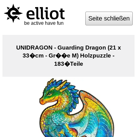
Seite schließen
be active have fun
UNIDRAGON - Guarding Dragon (21 x
33�cm - Gr��e M) Holzpuzzle -
183�Teile