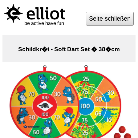
Seite schließen
be active have fun
Schildkr�t - Soft Dart Set � 38�cm