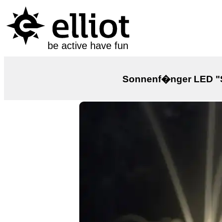
be active have fun
Sonnenf�nger LED "So