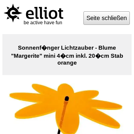
Seite schließen
be active have fun
Sonnenf�nger Lichtzauber - Blume
"Margerite" mini 4�cm inkl. 20�cm Stab
orange