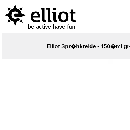
be active have fun
Elliot Spr�hkreide - 150�ml g