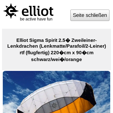
Seite schließen
be active have fun
Elliot Sigma Spirit 2.5� Zweileiner-
Lenkdrachen (Lenkmatte/Parafoil/2-Leiner)
rtf (flugfertig) 220�cm x 90�cm
schwarz/wei�/orange