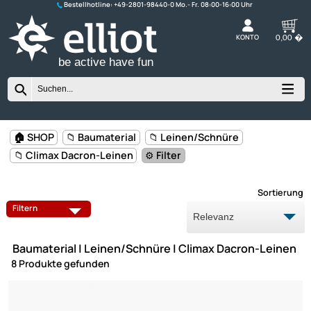
Bestellhotline:
+49-2801-98440-0
K
be active have fun
🏠 SHOP
📁 Baumaterial
📁 Leinen/Schnüre
📁 Climax Dacron-Leinen
⚙️ Filter
Sort
CLIMAX DACRON-LEINEN
CLIMAX WINDERSETS
Filtern
DYNEEMA LEINEN
DYNEEMA LENKSETS
Baumaterial | Leinen/Schnüre | Climax Dacron-Lei
DYNEEMA WINDERSETS
MANTEL-/WAAGESCHNUR
8 Produkte gefunden