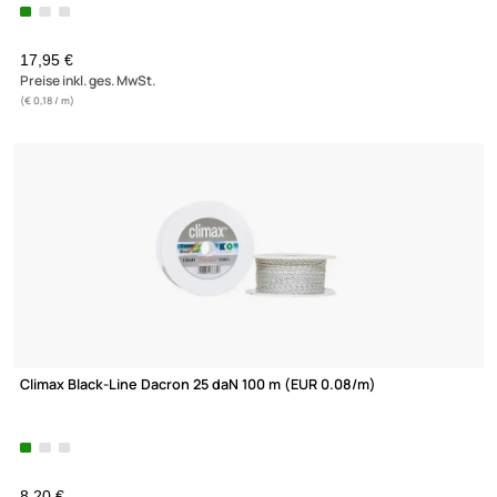
Climax Black-Line Dacron 140 daN 100 m (EUR 0.14/m)
Elliot GmbH
Impressum
Datenschutz
17,95 €
Widerrufsbelehrung
Preise inkl. ges. MwSt.
↩ Vertrag widerrufen
(€ 0,18 / m)
AGB
Kontakt
Service
Preisliste