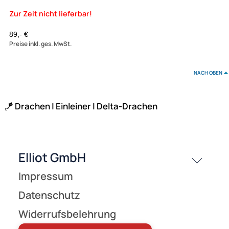
Spiderkites Concord Delta Einleiner-Lenkdrachen (1-Leiner) rtf
(flugfertig) 223 cm / 150 cm rot
89,- €
Preise inkl. ges. MwSt.