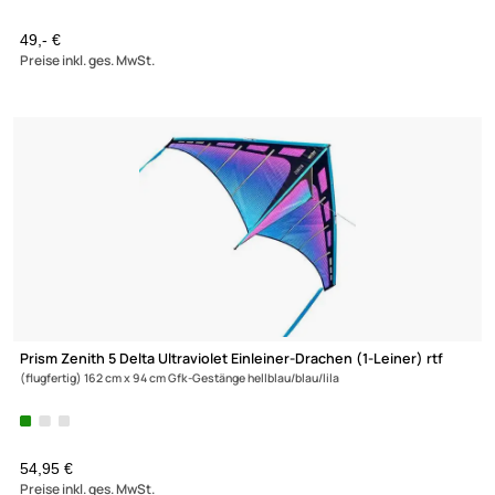
Spiderkites Flux Delta black & white Einleiner-Lenkdrachen
(1-L
rtf (flugfertig) 200 cm x 600 cm Gfk-Gestänge schwarz/weiß
49,- €
Preise inkl. ges. MwSt.