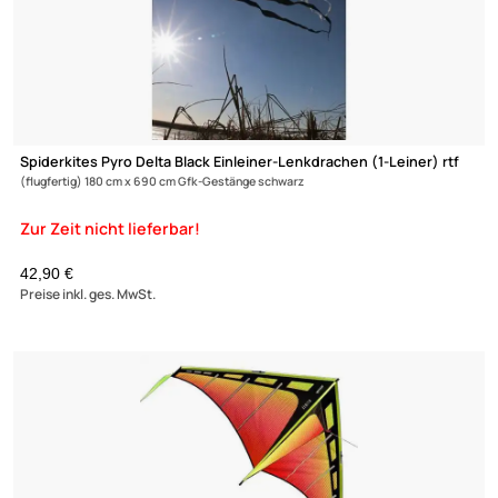
↩ Vertrag widerrufen
AGB
Kontakt
Service
Preisliste
Spiderkites Pyro Delta White Einleiner-Lenkdrachen (1-Leiner) 
Versandkosten
(flugfertig) 180 cm x 690 cm Gfk-Gestänge weiß
Zahlungsarten
Wir versenden mit
Unsere Leistungen
42,90 €
Preise inkl. ges. MwSt.