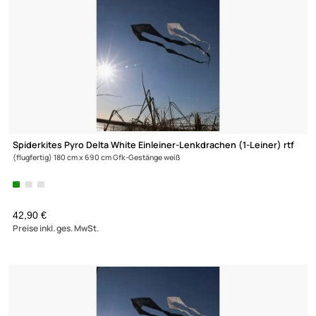
Prism Zenith 5 Delta Aurora Einleiner-Drachen (1-Leiner) rtf
(flugfertig) 162 cm x 94 cm Gfk-Gestänge blau/grün/gelb
54,95 €
Preise inkl. ges. MwSt.
Elliot GmbH
Impressum
Datenschutz
Widerrufsbelehrung