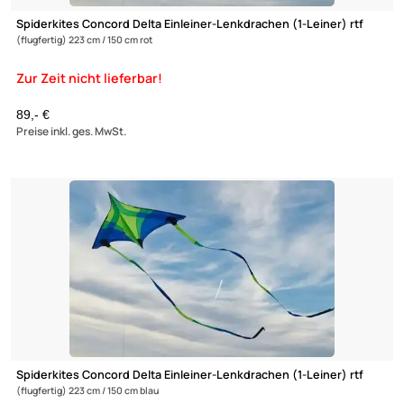
Prism Zenith 5 Delta Infrared Einleiner-Drachen (1-Leiner) rtf
(flugfertig) 162 cm x 94 cm Gfk-Gestänge rot/orange/gelb
54,95 €
Preise inkl. ges. MwSt.