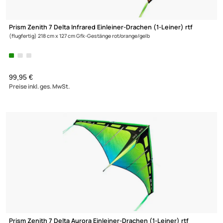
Prism Zenith 7 Delta Infrared Einleiner-Drachen (1-Leiner) rtf
(flugfertig) 218 cm x 127 cm Gfk-Gestänge rot/orange/gelb
99,95 €
Preise inkl. ges. MwSt.