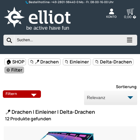
Bestellhotline:
+49-2801-98440-0
K
be active have fun
🏠 SHOP
📁 🪁 Drachen
📁 Einleiner
📁 Delta-Drac
⚙️ Filter
Sort
DELTA-DRACHEN
DESIGN-DRACHEN
Filtern
EDDY-DRACHEN
LIFTER / SLEDS
🪁 Drachen | Einleiner | Delta-Drachen
12 Produkte gefunden