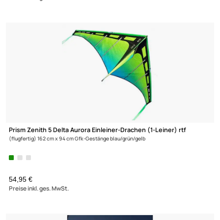
Prism Zenith 5 Delta Ultraviolet Einleiner-Drachen (1-Leiner) rtf
(flugfertig) 162 cm x 94 cm Gfk-Gestänge hellblau/blau/lila
54,95 €
Preise inkl. ges. MwSt.