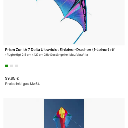
Prism Zenith 7 Delta Ultraviolet Einleiner-Drachen (1-Leiner) rtf
(flugfertig) 218 cm x 127 cm Gfk-Gestänge hellblau/blau/lila
99,95 €
Preise inkl. ges. MwSt.