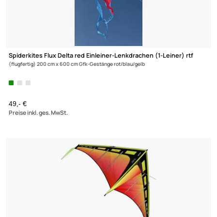
Spiderkites Flux Delta red Einleiner-Lenkdrachen (1-Leiner) rtf
(flugfertig) 200 cm x 600 cm Gfk-Gestänge rot/blau/gelb
49,- €
Preise inkl. ges. MwSt.