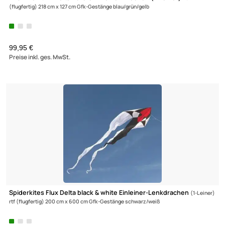
Prism Zenith 7 Delta Aurora Einleiner-Drachen (1-Leiner) rtf
(flugfertig) 218 cm x 127 cm Gfk-Gestänge blau/grün/gelb
99,95 €
Preise inkl. ges. MwSt.