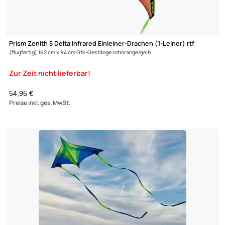
Spiderkites Pyro Delta Black Einleiner-Lenkdrachen (1-Leiner) r
(flugfertig) 180 cm x 690 cm Gfk-Gestänge schwarz
42,90 €
Preise inkl. ges. MwSt.