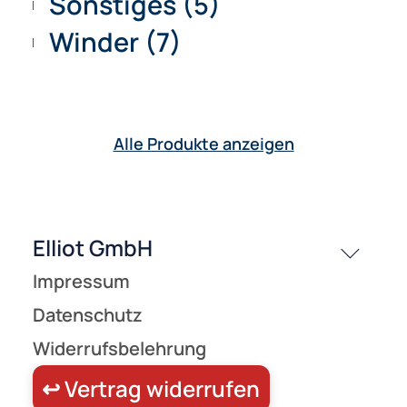
Zubehör (31)
Garn (2)
Gummischnur (4)
Kleber (2)
Lenkstangen / Control-
Bars (2)
Schlaufen/Griffe/Spulen 
Sonstiges (5)
Winder (7)