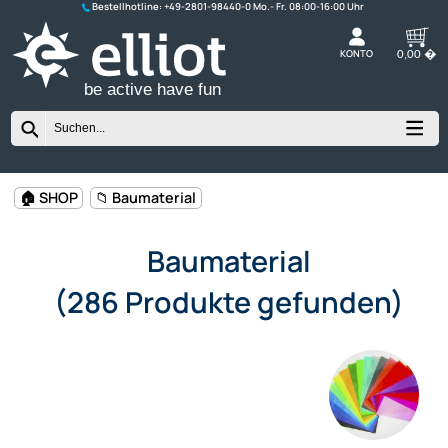
Bestellhotline:
+49-2801-98440-0
K
be active have fun
🏠 SHOP
📁 Baumaterial
Baumaterial
(286 Produkte gefunden