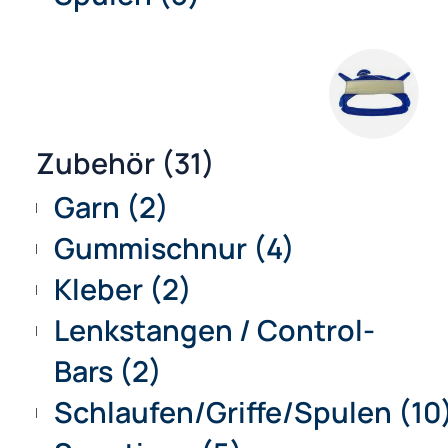
Climax Windersets (13)
Dyneema Leinen (6)
Dyneema Lenksets (3)
Dyneema Windersets (17
Mantel-/Waageschnur (7
Polyester Schnüre (5)
Spulen (5)