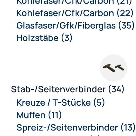
Gestänge
(Vollstäbe/Rohre) (81)
EXEL
Kohlefaser/Cfk/Carbon (
Kohlefaser/Cfk/Carbon (
Glasfaser/Gfk/Fiberglas 
Holzstäbe (3)