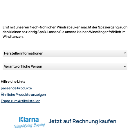
Variantenauswahl
Variantenauswahl
Erst mit unseren frech-fröhlichen Windrabauken macht der Spazierga
Ähnliche Produkte anzeigen
den Kleinen so richtig Spaß. Lassen Sie unsere kleinen Windfänger fröhl
Wind tanzen.
Herstellerinformationen
Elliot GmbH
Verantwortliche Person
Impressum
Datenschutz