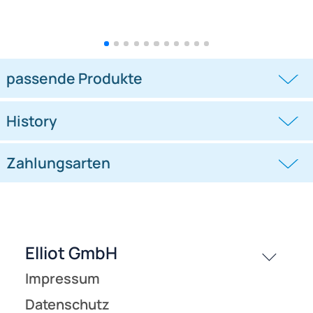
kleiner Windsack (Windfänger) -
kleiner Windsack (Windfänger) -
fröhliche Windrabauken Millie
fröhliche Windrabauken Eugen
Eule
((0))
((0))
Marienkäfer 25 cm x 25 cm x 60 cm
16 cm x 14 cm x 60 cm
schwarz/gelb
7,95 €
7,95 €
passende Produkte
History