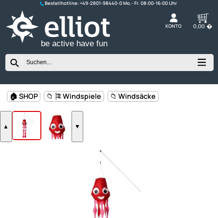
Bestellhotline:
+49-2801-98440-0
K
be active have fun
🏠 SHOP
📁 🎏 Windspiele
📁 Windsäcke
▲
▼