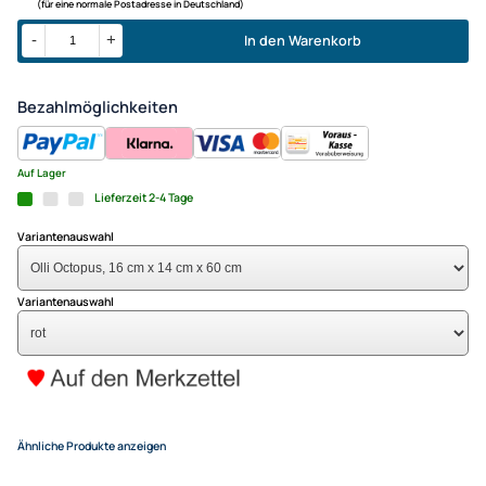
Windrabauken Olli Octopus 16
60 cm rot
7,95 €
Alle Preise inkl. gesetzlicher MwSt.
+ EUR 6,50 Versandkosten
(für eine normale Postadresse in Deutschland)
In den Warenkorb
-
+
Bezahlmöglichkeiten
Auf Lager
Lieferzeit 2-4 Tage