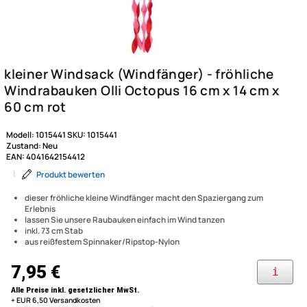
Modell:
1015441
SKU:
1015441
Zustand:
Neu
EAN:
4041642154412
|
Produkt bewerten
dieser fröhliche kleine Windfänger macht den Spaziergang zum
Erlebnis
lassen Sie unsere Raubauken einfach im Wind tanzen
kleiner Windsack (Windfänger
inkl. 73 cm Stab
aus reißfestem Spinnaker/Ripstop-Nylon