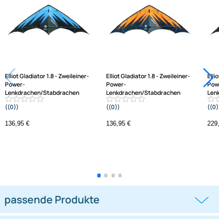
AGB
Kontakt
Service
Varianten: Zweileiner-Power-
Preisliste
Lenkdrachen/Stabdrachen (2-Leiner), rtf (flugferti
Versandkosten
Zahlungsarten
Wir versenden mit
Unsere Leistungen
Elliot Gladiator 1.8 - Zweileiner-
Elliot Gladiator 1.8 - Zweileiner-
Power-
Power-
Lenkdrachen/Stabdrachen
Lenkdrachen/Stabdrachen
((0))
((0))