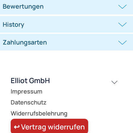
(2-Leiner) rtf (flugfertig) 183 cm x
(2-Leiner) rtf (flugfertig) 183 cm x
79 cm Cfk-Rohr 6 mm schwarz/blau
79 cm Cfk-Rohr 6 mm schwarz/orang
136,95 €
136,95 €
passende Produkte
Bewertungen
History
Zahlungsarten