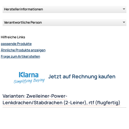
Ähnliche Produkte anzeigen
Ein Powerdrachen der Spitzenklasse. Die Mirage XL ist das Ergebnis ein
konsequenten Weiterentwicklung und Optimierung für den extremen
Powerbereich. Durch die große Spannweite ergibt sich ein atemberau
Flugbild und eine unendliche Zugkraft! Trauen Sie sich ... !
(Details: siehe Produktbeschreibung)
Herstellerinformationen
Verantwortliche Person
Hilfreiche Links
passende Produkte
Elliot GmbH
Ähnliche Produkte anzeigen
Impressum
Frage zum Artikel stellen
Datenschutz
Widerrufsbelehrung
↩ Vertrag widerrufen
Jetzt auf Rechnung kaufen