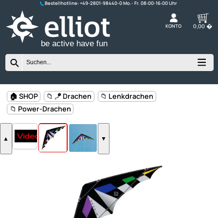
Bestellhotline:
+49-2801-98440-0
K
be active have fun
🏠 SHOP
📁 🪁 Drachen
📁 Lenkdrachen
📁 Power-Drachen
▲
▼