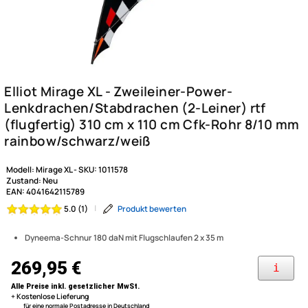
Modell:
Mirage XL -
SKU:
1011578
Zustand:
Neu
EAN:
4041642115789
|
Produkt bewerten
5.0 (1)
Dyneema-Schnur 180 daN mit Flugschlaufen 2 x 35 m