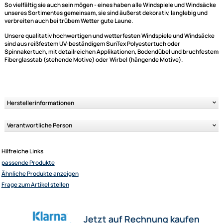
Ähnliche Produkte anzeigen
Bringen Sie mit unseren
Windspielen
und
Windsäcken
noch mehr Farbe
und Freude in Ihren Garten, auf Ihre Terrasse, auf Ihren Balkon, auf Ihre
Sandburg auf Norderney oder wo immer Sie mögen. Ihrer Fantasie sind 
Grenzen gesetzt - Sie haben eine Vielzahl unterschiedlicher
Gestaltungsmöglichkeiten.
So vielfältig sie auch sein mögen - eines haben alle Windspiele und Win
unseres Sortimentes gemeinsam, sie sind äußerst dekorativ, langlebig 
verbreiten auch bei trübem Wetter gute Laune.
Unsere qualitativ hochwertigen und wetterfesten Windspiele und Wind
sind aus reißfestem UV-beständigem SunTex Polyestertuch oder
Spinnakertuch, mit detailreichen Applikationen, Bodendübel und bruc
Fiberglasstab (stehende Motive) oder Wirbel (hängende Motive).
Herstellerinformationen
Elliot GmbH
Impressum
Verantwortliche Person
Datenschutz