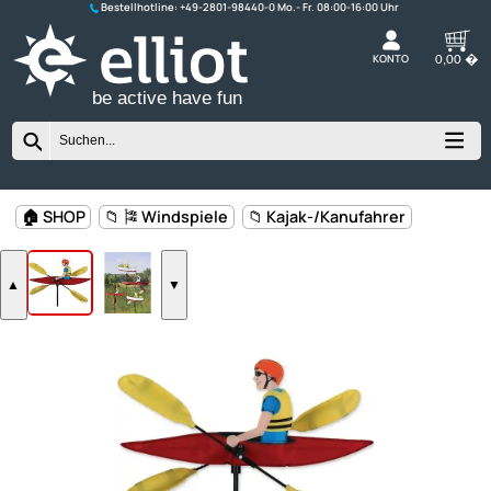
Bestellhotline:
+49-2801-98440-0
K
be active have fun
🏠 SHOP
📁 🎏 Windspiele
📁 Kajak-/Kanufahrer
▲
▼