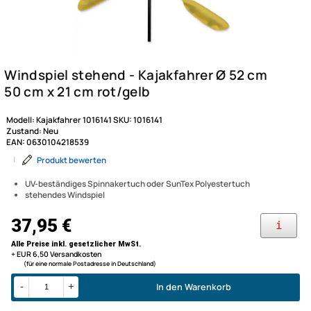
Modell:
Kajakfahrer 1016141
SKU:
1016141
Zustand:
Neu
EAN:
0630104218539
|
Produkt bewerten
UV-beständiges Spinnakertuch oder SunTex Polyestertuch
stehendes Windspiel
Windspiel stehend - Kajakfah