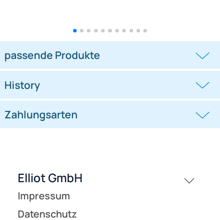
Windspiel stehend - Tukan
Windspiel stehend - Kürbis Ø
Rotordurchmesser Ø 32 cm x
26 cm Höhe 82 cm orange
57 cm Höhe 65 cm
((0))
((0))
schwarz/grün/rot/gelb/weiß
19,95 €
UVP 19,95 € *
10,25 €
passende Produkte
History