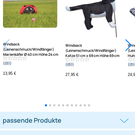
Jetzt auf Rechnung kaufen
Service
Preisliste
Versandkosten
Varianten: Windsack (Leinenschmuck/Windfänger)
Zahlungsarten
Wir versenden mit
Unsere Leistungen
Windsack
Windsack
(Leinenschmuck/Windfänger)
(Leinenschmuck/Windfänger)
Marienkäfer Ø 40 cm Höhe 24 cm
Katze 51 cm x 69 cm Höhe 69 cm
((0))
((0))
schwarz/rot