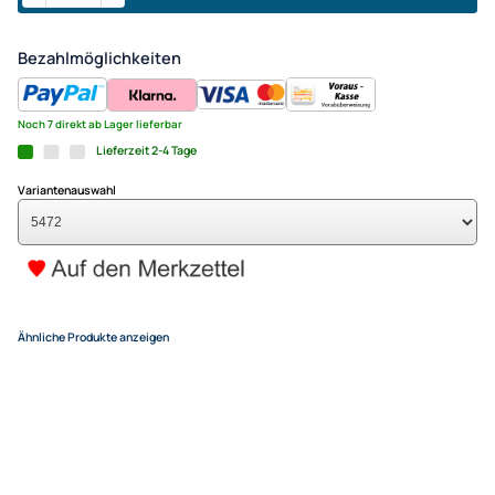
Windsack (Leinenschmuck/W
Spinsock Rainbow - 198 cm r
33,95 €
Alle Preise inkl. gesetzlicher MwSt.
+ EUR 6,50 Versandkosten
(für eine normale Postadresse in Deutschland)
In den Warenkorb
-
+
Bezahlmöglichkeiten
Noch 7 direkt ab Lager lieferbar
Lieferzeit 2-4 Tage
Variantenauswahl