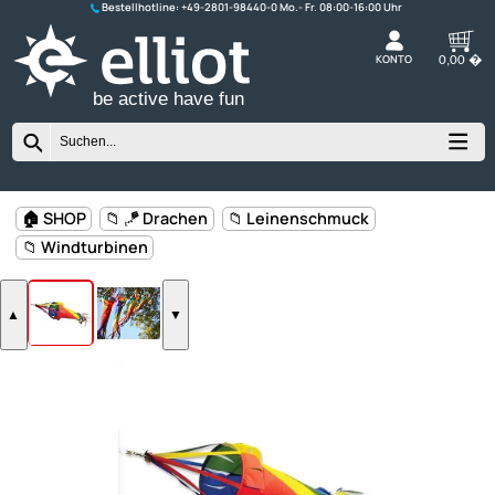
Bestellhotline:
+49-2801-98440-0
K
be active have fun
🏠 SHOP
📁 🪁 Drachen
📁 Leinenschmuck
📁 Windturbinen
▲
▼