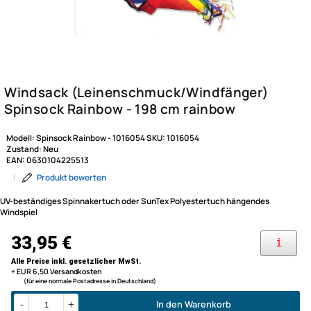
Modell:
Spinsock Rainbow - 1016054
SKU:
1016054
Zustand:
Neu
EAN:
0630104225513
|
Produkt bewerten
UV-beständiges Spinnakertuch oder SunTex Polyestertuch hängendes
Windspiel