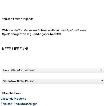
Lieferzeit 2-4 Tage
Variantenauswahl
Ähnliche Produkte anzeigen
You can't fake a legend!
Waboba
, die Top Marke aus Schweden für aktiven Spaß im Freien!
Spiele den ganzen Tag und die ganze Nacht!!!
KEEP LIFE FUN!