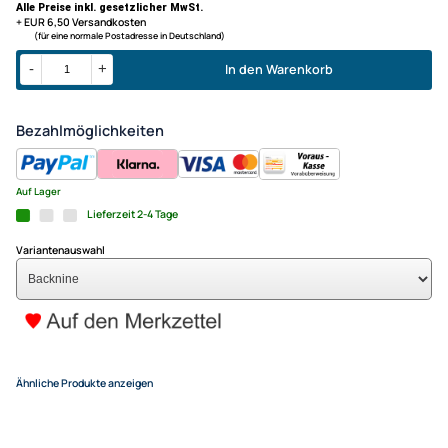
Ballgröße: 5 cm Durchmesser; Größe des Beutels: 20 cm (perfekt
für Koffer)
Waboba - Flungle - Boule-Set
24,95 €
Alle Preise inkl. gesetzlicher MwSt.
+ EUR 6,50 Versandkosten
(für eine normale Postadresse in Deutschland)
In den Warenkorb
-
+
Bezahlmöglichkeiten
Auf Lager