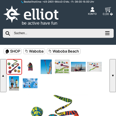
Bestellhotline:
+49-2801-98440-0
K
be active have fun
🏠 SHOP
📁 Waboba
📁 Waboba Beach
▲