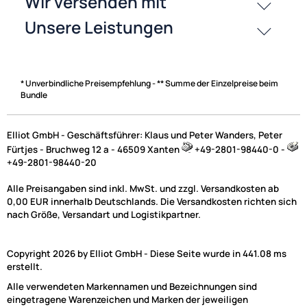
* Unverbindliche Preisempfehlung - ** Summe der Einzelpreise beim
Bundle
Elliot GmbH - Geschäftsführer: Klaus und Peter Wanders, Peter
Fürtjes - Bruchweg 12 a - 46509 Xanten
+49-2801-98440-0 -
+49-2801-98440-20
Alle Preisangaben sind inkl. MwSt. und zzgl. Versandkosten ab
0,00 EUR innerhalb Deutschlands. Die Versandkosten richten sich
nach Größe, Versandart und Logistikpartner.
Copyright 2026 by Elliot GmbH - Diese Seite wurde in 441.08 ms
erstellt.
Alle verwendeten Markennamen und Bezeichnungen sind
Dürfen wir Ihre Nutzung unseres Onlineshops zur
Verbesserung unseres Angebotes auswerten?
Hierfür nutzen
eingetragene Warenzeichen und Marken der jeweiligen
wir Google Analytics. Weitere Informationen finden Sie in unserer