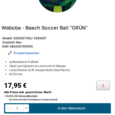
Modell:
3250637
SKU:
3250637
Zustand:
Neu
EAN:
0840001919105
|
Produkt bewerten
aufblasbarer Fußball
ideal zum Spielen an Land und im Wasser
rutschfester Griff, wasserfeste Oberfläche
Ø 215 mm
Waboba - Beach Soccer Ball 