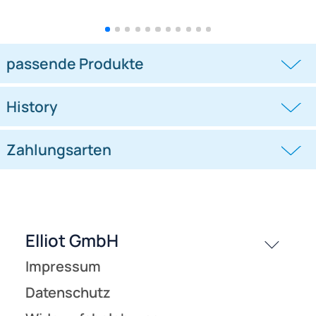
Waboba - Mini Water Lacrosse
Waboba - Mini Urban Lacrosse
Set
Set
((0))
((0))
24,95 €
24,95 €
passende Produkte
History