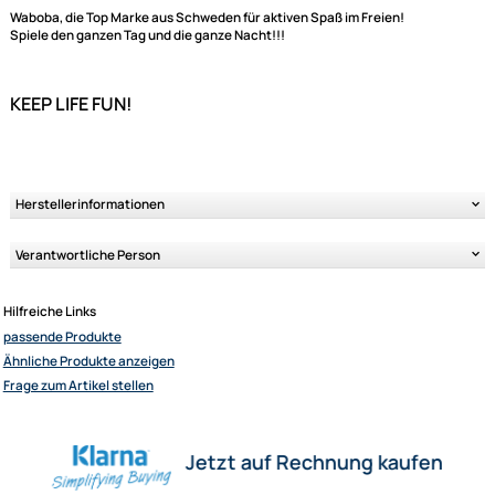
Ähnliche Produkte anzeigen
You can't fake a legend!
Waboba
, die Top Marke aus Schweden für aktiven Spaß im Freien!
Spiele den ganzen Tag und die ganze Nacht!!!
KEEP LIFE FUN!
Herstellerinformationen
Elliot GmbH
Impressum
Verantwortliche Person
Datenschutz