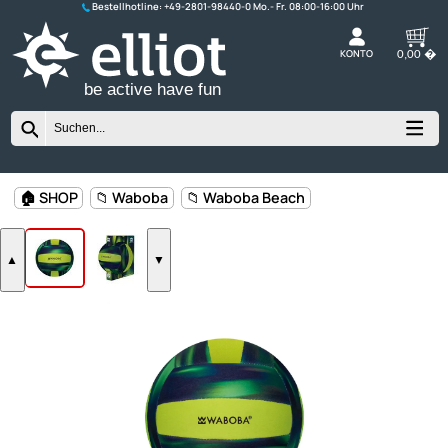
Bestellhotline:
+49-2801-98440-0
K
be active have fun
🏠 SHOP
📁 Waboba
📁 Waboba Beach
▲
▼