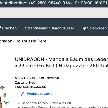
estellhotline:
+49-2801-98440-0
Mo.- Fr. 08:00-16:00 
 Drachen
Strandsegler / BeachCruiser
🧩 Spielwaren
dragon - Holzpuzzle Tiere
UNIDRAGON - Mandala Baum des Leben
x 33 cm - Größe L) Holzpuzzle - 350 Tei
Modell:
9191058
SKU:
9191058
Zustand:
Neu
EAN:
4640157454156
|
Produkt bewerten
sehr detailliertes Puzzle aus Holz
perfektes Design durch exakte Lasertechnologie / hochwe