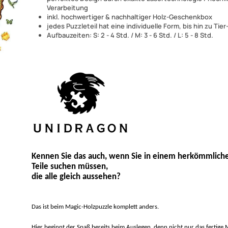
Verarbeitung
inkl. hochwertiger & nachhaltiger Holz-Geschenkbox
jedes Puzzleteil hat eine individuelle Form, bis hin zu Tie
Aufbauzeiten: S: 2 - 4 Std. / M: 3 - 6 Std. / L: 5 - 8 Std.
Kennen Sie das auch, wenn Sie in einem herkömmlich
Teile suchen müssen,
die alle gleich aussehen?
Das ist beim Magic-Holzpuzzle komplett anders.
Hier beginnt der Spaß bereits beim Auslegen, denn nicht nur das fertige M