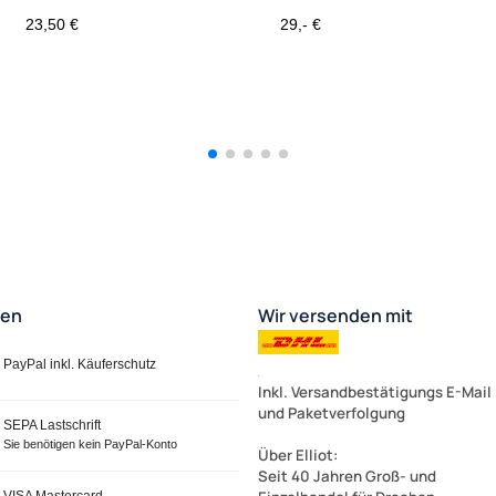
A4/A7 für den INNENBEREICH
A4/A7 geeignet für den
23,50 €
29,- €
Außenbereich
ten
Wir versenden mit
PayPal inkl. Käuferschutz
Inkl. Versandbestätigungs E-Mail
und Paketverfolgung
SEPA Lastschrift
Sie benötigen kein PayPal-Konto
Über Elliot
:
Seit 40 Jahren Groß- und