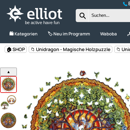
B
be active have fun
🛍️ Kategorien
🏷️ Neu im Programm
Waboba

🏠 SHOP
📁 Unidragon - Magische Holzpuzzle
📁 Uni
▲