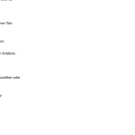
ren Tier-
rt.
 Erlebnis.
houetten oder
z-