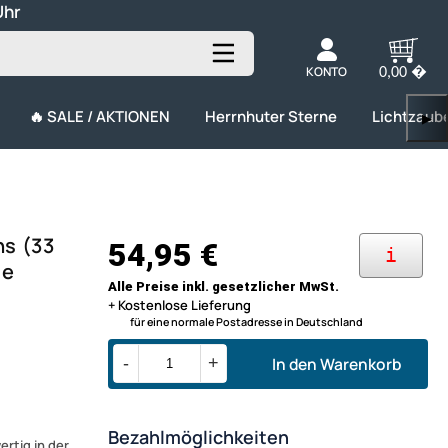
Uhr
KONTO
0,00 �
🔥 SALE / AKTIONEN
Herrnhuter Sterne
Lichtzaub
▶
s (33
54,95 €
i
le
Alle Preise inkl. gesetzlicher MwSt.
+ Kostenlose Lieferung
für eine normale Postadresse in Deutschland
In den Warenkorb
-
+
Bezahlmöglichkeiten
rtig in der