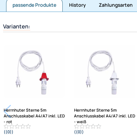
passende Produkte
History
Zahlungsarten
Varianten:
Herrnhuter Sterne 5m
Herrnhuter Sterne 5m
Anschlusskabel A4/A7 inkl. LED
Anschlusskabel A4/A7 inkl. LED
- rot
- weiß
((0))
((0))
Passend für Kunststoff-Sterne
Passend für Kunststoff-Sterne