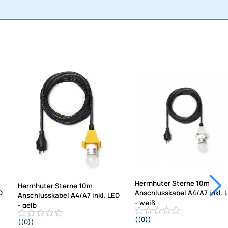
Herrnhuter Sterne 10m
Herrnhuter Sterne 10m
D
Anschlusskabel A4/A7 inkl. 
Anschlusskabel A4/A7 inkl. LED
- weiß
- gelb
((0))
((0))
Passend für Kunststoff-Sterne