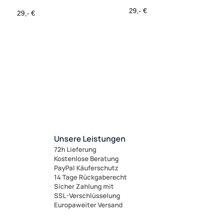
Passend für Kunststoff-Sterne
A4/A7 geeignet für den
A4/A7 geeignet für den
29,- €
29,- €
Außenbereich
Außenbereich
Unsere Leistungen
72h Lieferung
Kostenlose Beratung
PayPal Käuferschutz
14 Tage Rückgaberecht
Sicher Zahlung mit
SSL-Verschlüsselung
Europaweiter Versand