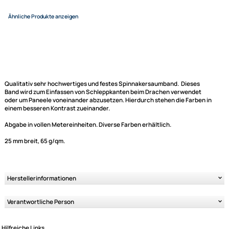
1 Meter
2 Meter
3 Meter
4 Meter
EUR 0,50
EUR 0,80
EUR 1,20
EUR 1,
5 Meter
6 Meter
7 Meter
8 Meter
EUR 2,00
EUR 2,40
EUR 2,80
EUR 3,
9 Meter
10 Meter
EUR 3,60
EUR 4,00
Variantenauswahl
Qualitativ sehr hochwertiges und festes Spinnakersaumband. Dieses
Band wird zum Einfassen von Schleppkanten beim Drachen verwendet
Ähnliche Produkte anzeigen
oder um Paneele voneinander abzusetzen. Hierdurch stehen die Farben 
einem besseren Kontrast zueinander.
Abgabe in vollen Metereinheiten. Diverse Farben erhältlich.