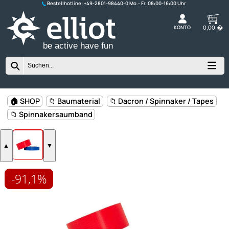
Bestellhotline:
+49-2801-98440-0
K
be active have fun
-91,1%
🏠 SHOP
📁 Baumaterial
📁 Dacron / Spinnaker / Ta
📁 Spinnakersaumband
▲
▼