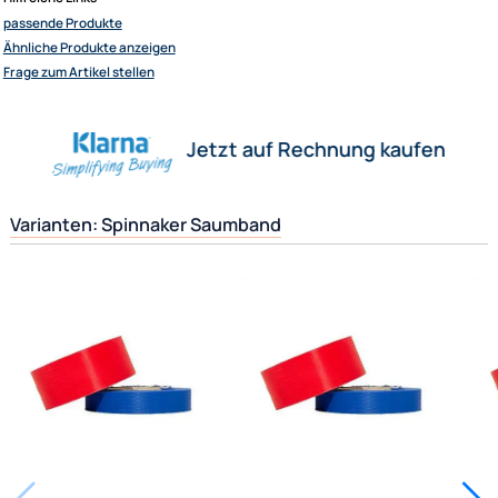
25 mm breit, 65 g/qm.
Elliot GmbH
Impressum
Datenschutz
Herstellerinformationen
Widerrufsbelehrung
↩ Vertrag widerrufen
Verantwortliche Person
AGB
Kontakt
Hilfreiche Links
Service
passende Produkte
Preisliste
Ähnliche Produkte anzeigen
Versandkosten
Frage zum Artikel stellen
Zahlungsarten
Wir versenden mit
Jetzt auf Rechnung kaufen
Unsere Leistungen
Varianten: Spinnaker Saumband