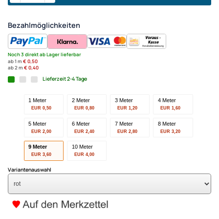
9 Meter - Spinnaker Saumban
rot für Drachen- und Modell
UVP 4,50 € *
3,60 €
Alle Preise inkl. gesetzlicher MwSt.
+ EUR 6,50 Versandkosten
(für eine normale Postadresse in Deutschland)
In den Warenkorb
-
+
Bezahlmöglichkeiten
Noch 3 direkt ab Lager lieferbar
ab 1 m
€ 0,50
ab 2 m
€ 0,40
Lieferzeit 2-4 Tage