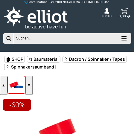
Bestellhotline:
+49-2801-98440-0
K
be active have fun
-60%
🏠 SHOP
📁 Baumaterial
📁 Dacron / Spinnaker / Ta
📁 Spinnakersaumband
▲
▼