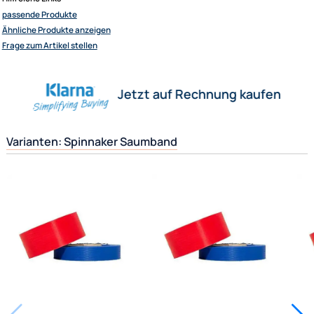
25 mm breit, 65 g/qm.
Elliot GmbH
Impressum
Datenschutz
Herstellerinformationen
Widerrufsbelehrung
↩ Vertrag widerrufen
Verantwortliche Person
AGB
Kontakt
Hilfreiche Links
Service
passende Produkte
Preisliste
Ähnliche Produkte anzeigen
Versandkosten
Frage zum Artikel stellen
Zahlungsarten
Wir versenden mit
Jetzt auf Rechnung kaufen
Unsere Leistungen
Varianten: Spinnaker Saumband