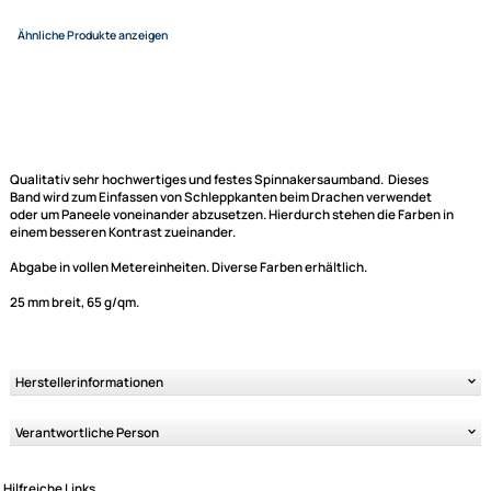
1 Meter
2 Meter
3 Meter
4 Meter
EUR 0,50
EUR 0,80
EUR 1,20
EUR 1,
5 Meter
6 Meter
7 Meter
8 Meter
EUR 2,00
EUR 2,40
EUR 2,80
EUR 3,
9 Meter
10 Meter
EUR 3,60
EUR 4,00
Variantenauswahl
Qualitativ sehr hochwertiges und festes Spinnakersaumband. Dieses
Band wird zum Einfassen von Schleppkanten beim Drachen verwendet
Ähnliche Produkte anzeigen
oder um Paneele voneinander abzusetzen. Hierdurch stehen die Farben 
einem besseren Kontrast zueinander.
Abgabe in vollen Metereinheiten. Diverse Farben erhältlich.