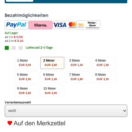
2 Meter - Spinnaker Saumban
weiß für Drachen- und Model
UVP 1,00 € *
0,80 €
Alle Preise inkl. gesetzlicher MwSt.
+ EUR 6,50 Versandkosten
(für eine normale Postadresse in Deutschland)
In den Warenkorb
-
+
Bezahlmöglichkeiten
Auf Lager
ab 1 m
€ 0,50
ab 2 m
€ 0,40
Lieferzeit 2-4 Tage