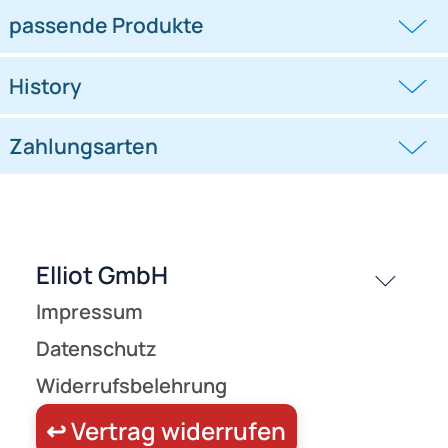
Spezi-Spule - Leerspule für
Drachenschnüre (Leinenspule /
Drachenschnüre (Leinenspule /
((0))
((0))
Drachenzubehör) Ø 25 cm 60 mm
Drachenzubehör) Ø 10.5 cm 20 mm
11,50 €
1,60 €
passende Produkte
History
Zahlungsarten