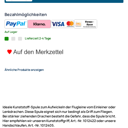
(Leinenspule / Drachenzubeh
28 mm
2,- €
Alle Preise inkl. gesetzlicher MwSt.
+ EUR 2,95 Versandkosten
(für eine normale Postadresse in Deutschland)
In den Warenkorb
-
+
Bezahlmöglichkeiten
Auf Lager
Lieferzeit 2-4 Tage