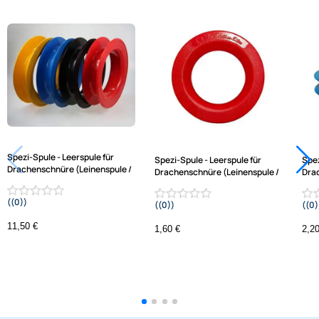
AGB
Kontakt
Jetzt auf Rechnung kaufen
Service
Preisliste
Versandkosten
Varianten: Spezi-Spule - Leerspule für Drachensch
Zahlungsarten
(Leinenspule / Drachenzubehör)
Wir versenden mit
Unsere Leistungen
Spezi-Spule - Leerspule für