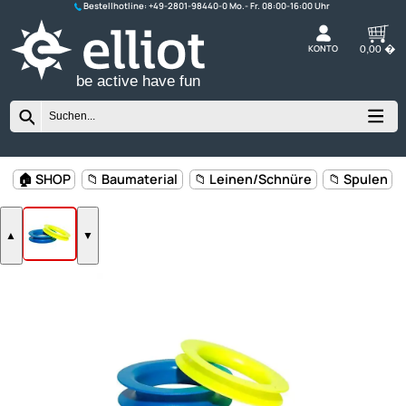
Bestellhotline:
+49-2801-98440-0
K
be active have fun
🏠 SHOP
📁 Baumaterial
📁 Leinen/Schnüre
📁 Sp
▲
▼