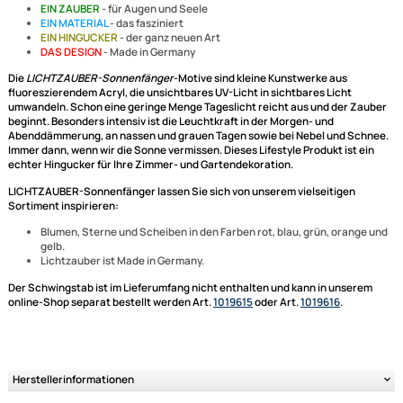
Ähnliche Produkte anzeigen
(Der Schwingstab ist im Lieferumfang nicht enthalten.)
Dieser innovative Artikel ist äußerst vielseitig einsetzbar:
EIN BLICKFANG
- für Drinnen und Draussen - im Sommer und Wint
EIN ZAUBER
- für Augen und Seele
EIN MATERIAL
- das fasziniert
EIN HINGUCKER
- der ganz neuen Art
DAS DESIGN
- Made in Germany
Die
LICHTZAUBER-Sonnenfänger
-Motive sind kleine Kunstwerke aus
fluoreszierendem Acryl, die unsichtbares UV-Licht in sichtbares Licht
umwandeln. Schon eine geringe Menge Tageslicht reicht aus und der Z
beginnt. Besonders intensiv ist die Leuchtkraft in der Morgen- und
Abenddämmerung, an nassen und grauen Tagen sowie bei Nebel und Sc
Immer dann, wenn wir die Sonne vermissen. Dieses Lifestyle Produkt ist 
echter Hingucker für Ihre Zimmer- und Gartendekoration.
LICHTZAUBER-Sonnenfänger
lassen Sie sich von unserem vielseitigen
Sortiment inspirieren:
Blumen, Sterne und Scheiben in den Farben rot, blau, grün, orang