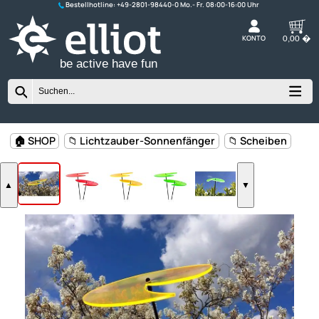
Bestellhotline:
+49-2801-98440-0
K
be active have fun
🏠 SHOP
📁 Lichtzauber-Sonnenfänger
📁 Scheiben
▲
▼