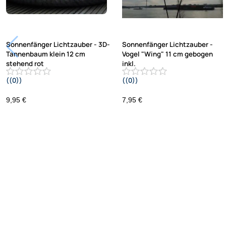
Sonnenfänger Lichtzauber - 3D-
Sonnenfänger Lichtzauber -
Tannenbaum klein 12 cm
Vogel "Wing" 11 cm gebogen
stehend rot
inkl.
((0))
((0))
30 cm Stab gelb
9,95 €
7,95 €