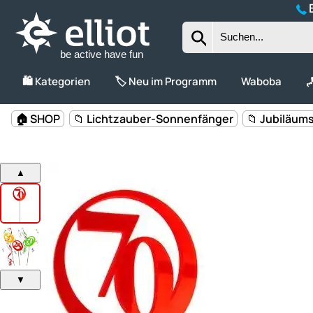
B
be active have fun
🛍️ Kategorien
🏷️ Neu im Programm
Waboba

🏠 SHOP
📁 Lichtzauber-Sonnenfänger
📁 Jubiläum
▲
▼