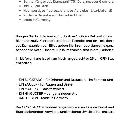
Sonnenfänger Jubiläumszahl "70", Durchmesser 6 cm, or
Inkl. 25 cm Stab
Hochwertiges fluoreszierendes Acrylglas (Lisa-Material)
20 Jahre Garantie auf die Farbechtheit
Made in Germany
Bringen Sie Ihr Jubiläum zum „Strahlen“! Ob als Dekoration im
Blumenstrauß, Kartenstecker oder Tischdekoration - mit den
Jubiläumszahlen von Elliot geben Sie Ihrem Jubiläum eine ganz
besondere Note. Unsere Jubiläumszahlen sind in drei Farben er
Im Lieferumfang ist ein am Motiv angebrachter 25 cm GFK-Sta
enthalten.
• EIN BLICKFANG - für Drinnen und Draussen – im Sommer und
• EIN ZAUBER - für Augen und Seele
• EIN MATERIAL - das fasziniert
• EIN HINGUCKER – der ganz neuen Art
• DAS DESIGN – Made in Germany
Die
LICHTZAUBER-Sonnenfänger
-Motive sind kleine Kunstwer
fluoreszierendem Acryl, die unsichtbares UV-Licht in sichtbare