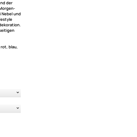
und der
 Morgen-
 Nebel und
festyle
dekoration.
seitigen
rot, blau,