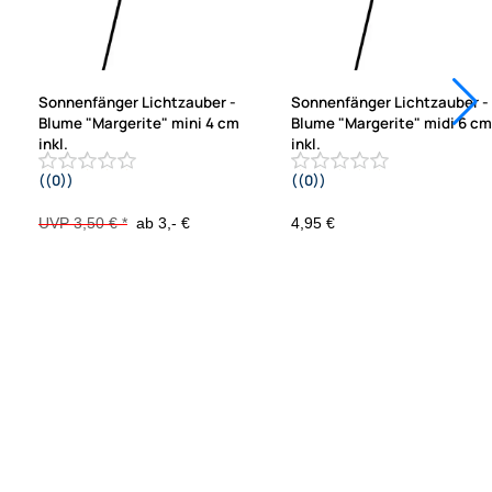
Sonnenfänger Lichtzauber -
Sonnenfänger Lichtzauber -
Blume "Margerite" mini 4 cm
Blume "Margerite" midi 6 cm
inkl.
inkl.
((0))
((0))
20 cm Stab grün
25 cm Stab orange
UVP 3,50 € *
ab 3,- €
4,95 €