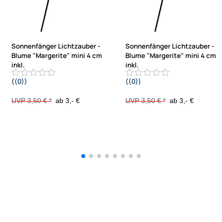
Sonnenfänger Lichtzauber -
Sonnenfänger Lichtzauber -
Blume "Margerite" mini 4 cm
Blume "Margerite" mini 4 cm
inkl.
inkl.
((0))
((0))
20 cm Stab gelb
20 cm Stab orange
UVP 3,50 € *
ab 3,- €
UVP 3,50 € *
ab 3,- €