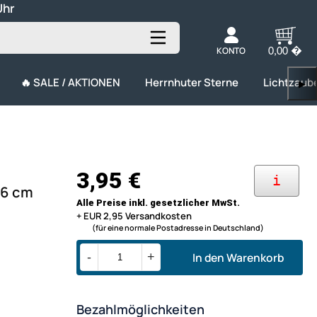
Uhr
KONTO
0,00 �
🔥 SALE / AKTIONEN
Herrnhuter Sterne
Lichtzaub
▶
3,95 €
i
 6 cm
Alle Preise inkl. gesetzlicher MwSt.
+ EUR 2,95 Versandkosten
(für eine normale Postadresse in Deutschland)
In den Warenkorb
-
+
Bezahlmöglichkeiten