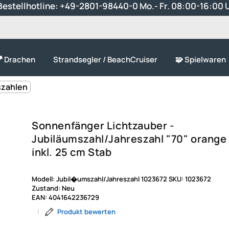
estellhotline:
+49-2801-98440-0
Mo.- Fr. 08:00-16:00 
 Drachen
Strandsegler / BeachCruiser
🧩 Spielwaren
szahlen
Sonnenfänger Lichtzauber -
Jubiläumszahl/Jahreszahl "70" orange
inkl. 25 cm Stab
Modell:
Jubil�umszahl/Jahreszahl 1023672
SKU:
1023672
Zustand:
Neu
EAN:
4041642236729
|
Produkt bewerten