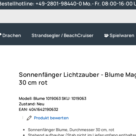
estellhotline:
+49-2801-98440-0
Mo.- Fr. 08:00-16:00 
 Drachen
Strandsegler / BeachCruiser
🧩 Spielwaren
Sonnenfänger Lichtzauber - Blume Ma
30 cm rot
Modell:
Blume 1019063
SKU:
1019063
Zustand:
Neu
EAN:
4041642190632
|
Produkt bewerten
Sonnenfänger Blume, Durchmesser 30 cm, rot
Stehend aufbaubar (Stab nicht im Lieferumfang enthalte