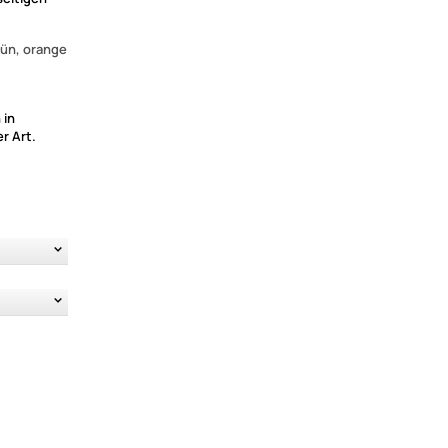
rün, orange
 in
r Art.