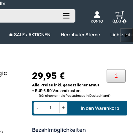
Uhr
KONTO
0,00 �
🔥 SALE / AKTIONEN
Herrnhuter Sterne
Lichtzaub
▶
gic
29,95 €
i
Alle Preise inkl. gesetzlicher MwSt.
+ EUR 6,50 Versandkosten
(für eine normale Postadresse in Deutschland)
In den Warenkorb
-
+
Bezahlmöglichkeiten
n)