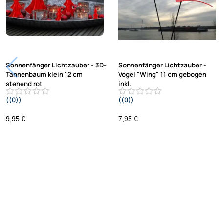
Sonnenfänger Lichtzauber - 3D-
Sonnenfänger Lichtzauber -
Tannenbaum klein 12 cm
Vogel "Wing" 11 cm gebogen
stehend rot
inkl.
((0))
((0))
30 cm Stab gelb
9,95 €
7,95 €