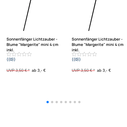
Sonnenfänger Lichtzauber -
Sonnenfänger Lichtzauber -
Blume "Margerite" mini 4 cm
Blume "Margerite" mini 4 cm
inkl.
inkl.
((0))
((0))
20 cm Stab gelb
20 cm Stab orange
UVP 3,50 € *
ab 3,- €
UVP 3,50 € *
ab 3,- €