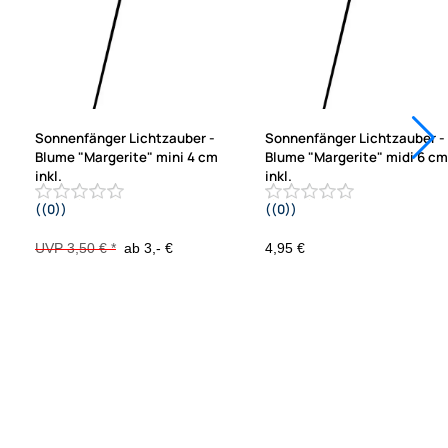
Sonnenfänger Lichtzauber -
Sonnenfänger Lichtzauber -
Blume "Margerite" mini 4 cm
Blume "Margerite" midi 6 cm
inkl.
inkl.
((0))
((0))
20 cm Stab grün
25 cm Stab orange
UVP 3,50 € *
ab 3,- €
4,95 €