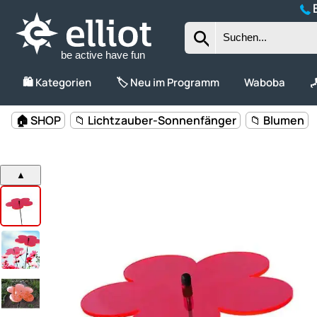
B
be active have fun
🛍️ Kategorien
🏷️ Neu im Programm
Waboba

🏠 SHOP
📁 Lichtzauber-Sonnenfänger
📁 Blumen
▲