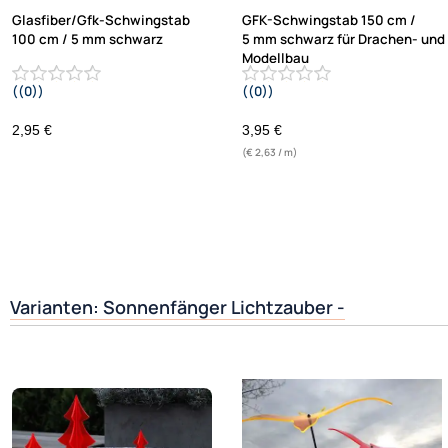
Glasfiber/Gfk-Schwingstab
GFK-Schwingstab 150 cm /
100 cm / 5 mm schwarz
5 mm schwarz für Drachen- und
Modellbau
((0))
((0))
Basteln Montagen Messebau
Industrie Haushalt
2,95 €
3,95 €
(€ 2,63 / m)
Varianten: Sonnenfänger Lichtzauber -