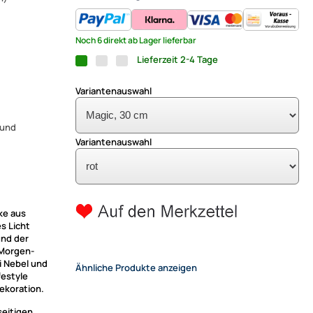
Noch 6 direkt ab Lager lieferbar
Lieferzeit 2-4 Tage
Variantenauswahl
 und
Variantenauswahl
ke aus
s Licht
und der
 Morgen-
 Nebel und
Ähnliche Produkte anzeigen
festyle
ekoration.
seitigen