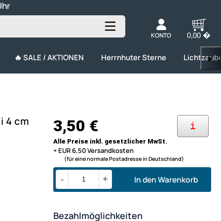
Uhr
KONTO
0,00 �
🔥 SALE / AKTIONEN
Herrnhuter Sterne
Lichtzaub
▶
i 4 cm
3,50 €
i
Alle Preise inkl. gesetzlicher MwSt.
+ EUR 6,50 Versandkosten
(für eine normale Postadresse in Deutschland)
In den Warenkorb
-
+
Bezahlmöglichkeiten