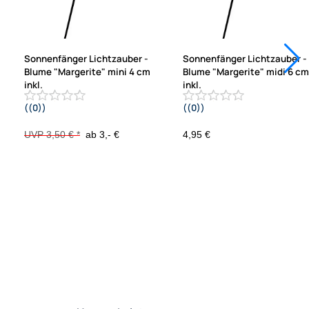
Sonnenfänger Lichtzauber -
Sonnenfänger Lichtzauber -
Blume "Margerite" mini 4 cm
Blume "Margerite" midi 6 cm
inkl.
inkl.
((0))
((0))
20 cm Stab grün
25 cm Stab orange
UVP 3,50 € *
ab 3,- €
4,95 €