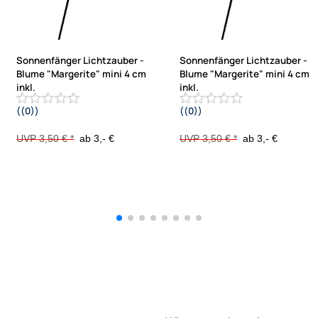
Sonnenfänger Lichtzauber -
Sonnenfänger Lichtzauber -
Blume "Margerite" mini 4 cm
Blume "Margerite" mini 4 cm
inkl.
inkl.
((0))
((0))
20 cm Stab gelb
20 cm Stab orange
UVP 3,50 € *
ab 3,- €
UVP 3,50 € *
ab 3,- €