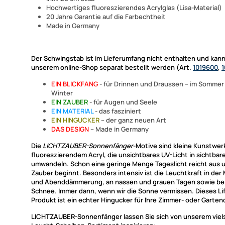
Hochwertiges fluoreszierendes Acrylglas (Lisa-Material)
20 Jahre Garantie auf die Farbechtheit
Made in Germany
Der Schwingstab ist im Lieferumfang nicht enthalten und kann
unserem online-Shop separat bestellt werden (Art.
1019600
,
1
EIN BLICKFANG
- für Drinnen und Draussen – im Sommer
Winter
EIN ZAUBER
- für Augen und Seele
EIN MATERIAL
- das fasziniert
EIN HINGUCKER
– der ganz neuen Art
DAS DESIGN
– Made in Germany
Die
LICHTZAUBER-Sonnenfänger
-Motive sind kleine Kunstwer
fluoreszierendem Acryl, die unsichtbares UV-Licht in sichtbare
umwandeln. Schon eine geringe Menge Tageslicht reicht aus 
Zauber beginnt. Besonders intensiv ist die Leuchtkraft in der
und Abenddämmerung, an nassen und grauen Tagen sowie bei
Schnee. Immer dann, wenn wir die Sonne vermissen. Dieses Li
Produkt ist ein echter Hingucker für Ihre Zimmer- oder Garten
LICHTZAUBER-Sonnenfänger
lassen Sie sich von unserem viel