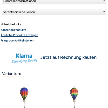
Ähnliche Produkte anzeigen
Herstellerinformationen
Verantwortliche Person
Elliot GmbH
Hilfreiche Links
Impressum
passende Produkte
Datenschutz
Ähnliche Produkte anzeigen
Widerrufsbelehrung
Frage zum Artikel stellen
↩ Vertrag widerrufen
AGB
Jetzt auf Rechnung kaufen
Kontakt
Service