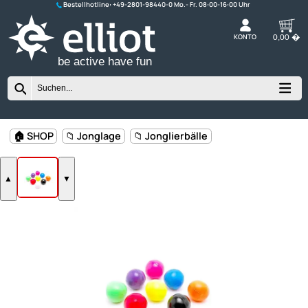
Bestellhotline:
+49-2801-98440-0
K
be active have fun
🏠 SHOP
📁 Jonglage
📁 Jonglierbälle
▲
▼