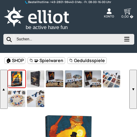
Bestellhotline:
+49-2801-98440-0
K
be active have fun
🏠 SHOP
📁 🧩 Spielwaren
📁 Geduldsspiele
▲