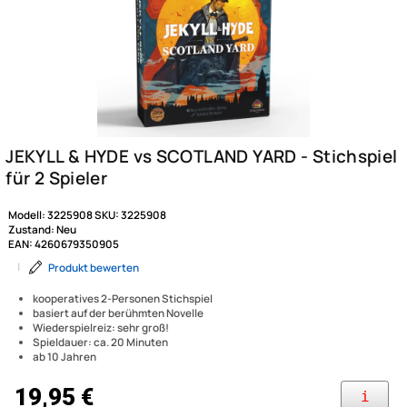
Modell:
3225908
SKU:
3225908
Zustand:
Neu
EAN:
4260679350905
|
Produkt bewerten
kooperatives 2-Personen Stichspiel
basiert auf der berühmten Novelle