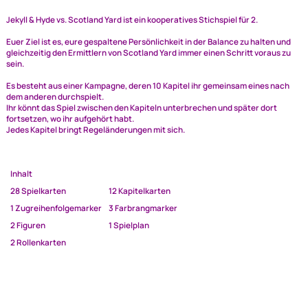
Auf Lager
Lieferzeit 2-4 Tage
Ähnliche Produkte anzeigen
Jekyll & Hyde vs. Scotland Yard
ist ein kooperatives Stichspiel für 2.
Euer Ziel ist es, eure gespaltene Persönlichkeit in der Balance zu halten
gleichzeitig den Ermittlern von Scotland Yard immer einen Schritt vorau
sein.
Elliot GmbH
Es besteht aus einer Kampagne, deren 10 Kapitel ihr gemeinsam eines 
Impressum
dem anderen durchspielt.
Datenschutz
Ihr könnt das Spiel zwischen den Kapiteln unterbrechen und später dort
fortsetzen, wo ihr aufgehört habt.
Widerrufsbelehrung
Jedes Kapitel bringt Regeländerungen mit sich.
↩ Vertrag widerrufen
AGB
Inhalt
Kontakt