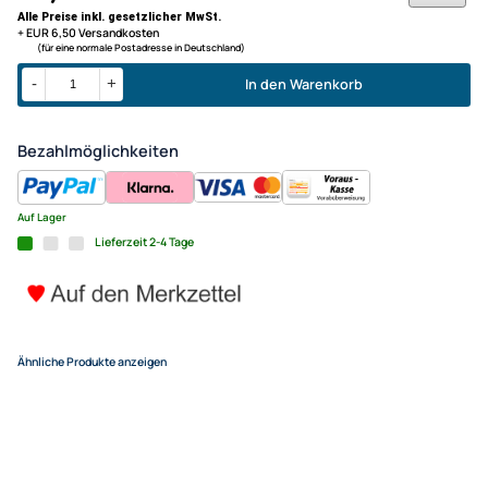
Wiederspielreiz: sehr groß!
Spieldauer: ca. 20 Minuten
ab 10 Jahren
JEKYLL & HYDE vs SCOTLAND Y
für 2 Spieler
19,95 €
Alle Preise inkl. gesetzlicher MwSt.
+ EUR 6,50 Versandkosten
(für eine normale Postadresse in Deutschland)
In den Warenkorb
-
+
Bezahlmöglichkeiten