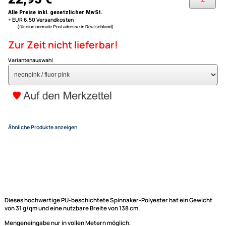
beidseitig PU-beschichtet
1 Meter - ICAREX Spinnakertu
sehr UV-stabil
nutzbare Breite liegt bei 138 cm
reißfestes Gewebetuch mit R
breit neonpink / fluor pink P
Drachen- und Modellbau
22,95 €
Alle Preise inkl. gesetzlicher MwSt.
+ EUR 6,50 Versandkosten
(für eine normale Postadresse in Deutschland)
Zur Zeit nicht lieferbar!
Variantenauswahl