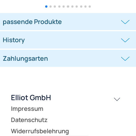
1 Meter - ICAREX Spinnakertuch-
1 Meter - ICAREX Spinnakertuch-
Polyester reißfestes
Polyester reißfestes
Gewebetuch mit
Gewebetuch mit
((0))
((0))
Ripstop 140 cm breit neonorange /
Ripstop 140 cm breit neonpink / fluor
fluor orange PU-beschichtet für
pink PU-beschichtet für Drachen- und
22,95 €
22,95 €
Drachen- und Modellbau
Modellbau
passende Produkte
History