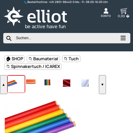
Bestellhotline:
+49-2801-98440-0
K
be active have fun
🏠 SHOP
📁 Baumaterial
📁 Tuch
📁 Spinnakertuch / ICAREX
▲
▼