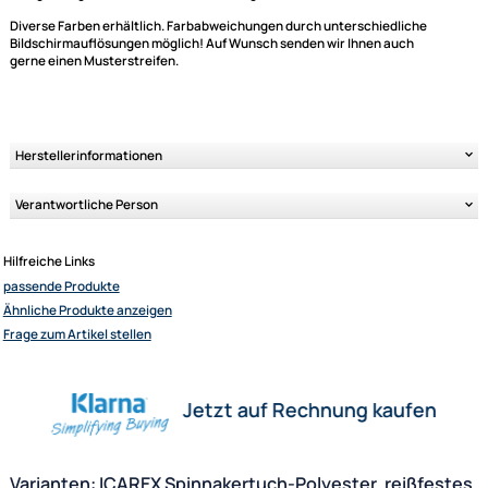
Ähnliche Produkte anzeigen
Dieses hochwertige PU-beschichtete Spinnaker-Polyester hat ein Gew
von 31 g/qm und eine nutzbare Breite von 138 cm.
Mengeneingabe nur in vollen Metern möglich.
Diverse Farben erhältlich. Farbabweichungen durch unterschiedliche
Bildschirmauflösungen möglich! Auf Wunsch senden wir Ihnen auch
gerne einen Musterstreifen.
Herstellerinformationen
Verantwortliche Person
Elliot GmbH
Impressum
Datenschutz
Hilfreiche Links
Widerrufsbelehrung
passende Produkte