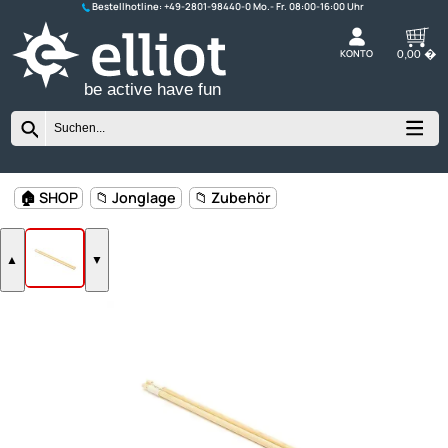
Bestellhotline:
+49-2801-98440-0
K
be active have fun
🏠 SHOP
📁 Jonglage
📁 Zubehör
▲
▼