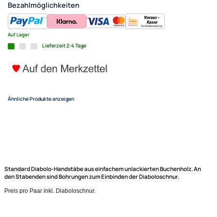
Diabolo (Paar) aus Buche Ø 
2,40 €
Alle Preise inkl. gesetzlicher MwSt.
+ EUR 6,50 Versandkosten
(für eine normale Postadresse in Deutschland)
In den Warenkorb
-
+
Bezahlmöglichkeiten
Auf Lager
Lieferzeit 2-4 Tage
Elliot GmbH
Impressum
Datenschutz