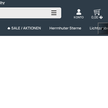
Uhr
KONTO
0,00 �
🔥 SALE / AKTIONEN
Herrnhuter Sterne
Lichtzaub
▶