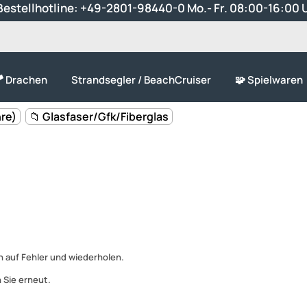
estellhotline:
+49-2801-98440-0
Mo.- Fr. 08:00-16:00 
 Drachen
Strandsegler / BeachCruiser
🧩 Spielwaren
re)
📁 Glasfaser/Gfk/Fiberglas
 auf Fehler und wiederholen.
 Sie erneut.