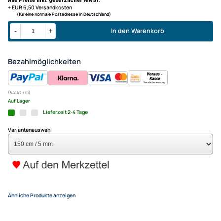
Für alle Lichtzauber-Modelle außer "Magic"- und Senkrecht-
GFK-Schwingstab 150 cm / 5 
Motive
Drachen- und Modellbau Bas
Messebau Industrie Haushalt
3,95 €
Alle Preise inkl. gesetzlicher MwSt.
+ EUR 6,50 Versandkosten
(für eine normale Postadresse in Deutschland)
In den Warenkorb
-
+
Bezahlmöglichkeiten
(€ 2,63 / m)