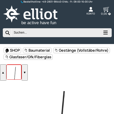
Bestellhotline:
+49-2801-98440-0
K
be active have fun
🏠 SHOP
📁 Baumaterial
📁 Gestänge (Vollstäbe/Ro
📁 Glasfaser/Gfk/Fiberglas
▲
▼