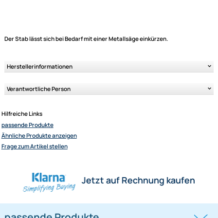
Elliot GmbH
Auf Lager
Impressum
Lieferzeit 2-4 Tage
Datenschutz
Variantenauswahl
Widerrufsbelehrung
↩ Vertrag widerrufen
AGB
Kontakt
Service
Preisliste
Der Stab lässt sich bei Bedarf mit einer Metallsäge einkürzen.
Versandkosten
Ähnliche Produkte anzeigen
Zahlungsarten
Herstellerinformationen
Wir versenden mit
Unsere Leistungen
Verantwortliche Person
Hilfreiche Links
passende Produkte