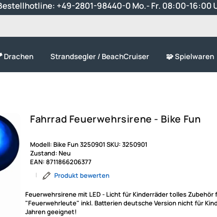
estellhotline:
+49-2801-98440-0
Mo.- Fr. 08:00-16:00 
 Drachen
Strandsegler / BeachCruiser
🧩 Spielwaren
Fahrrad Feuerwehrsirene - Bike Fun
Modell:
Bike Fun 3250901
SKU:
3250901
Zustand:
Neu
EAN:
8711866206377
|
Produkt bewerten
Feuerwehrsirene mit LED - Licht für Kinderräder tolles Zubehör f
"Feuerwehrleute" inkl. Batterien deutsche Version nicht für Kin
Jahren geeignet!