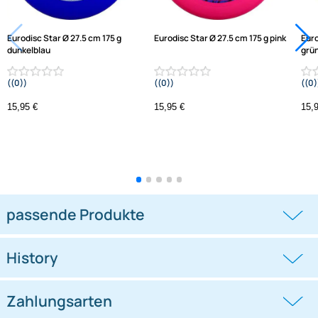
Versandkosten
Zahlungsarten
Wir versenden mit
Unsere Leistungen
Eurodisc Star Ø 27.5 cm 175 g
Eurodisc Star Ø 27.5 cm 175 g pin
dunkelblau
((0))
((0))
15,95 €
15,95 €