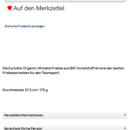
15,95 €
Alle Preise inkl. gesetzlicher MwSt.
+ EUR 6,50 Versandkosten
(für eine normale Postadresse in Deutschland)
Zur Zeit nicht lieferbar!
Variantenauswahl
Ähnliche Produkte anzeigen
Die Eurodisc Organic Ultimate Frisbee aus BIO-Kunststoff ist eine der b
Frisbeescheiben für den Teamsport.
Durchmesser 27,5 cm / 175 g