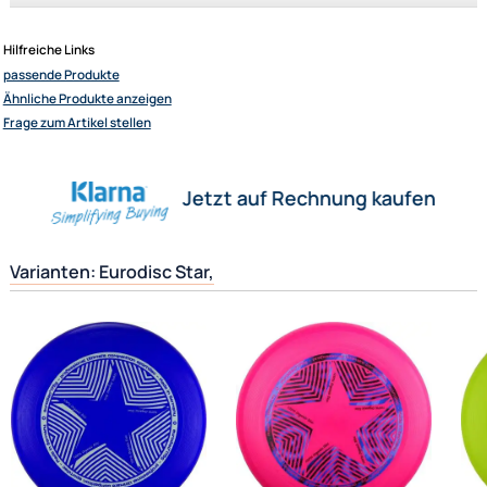
Herstellerinformationen
Verantwortliche Person
Hilfreiche Links
Elliot GmbH
passende Produkte
Impressum
Ähnliche Produkte anzeigen
Datenschutz
Frage zum Artikel stellen
Widerrufsbelehrung
↩ Vertrag widerrufen
Jetzt auf Rechnung kaufen
AGB
Kontakt
Service
Varianten: Eurodisc Star,
Preisliste