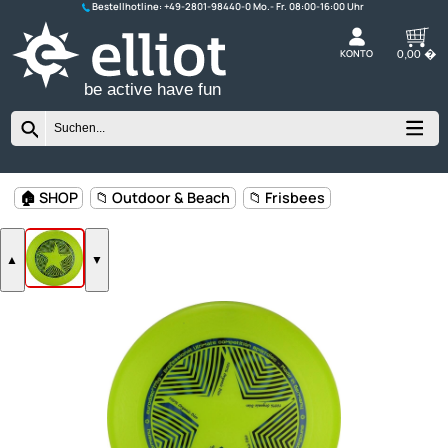
Bestellhotline:
+49-2801-98440-0
K
be active have fun
🏠 SHOP
📁 Outdoor & Beach
📁 Frisbees
▲
▼